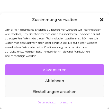
info@purevisualsproduction.de
Impressum
Zustimmung verwalten
Datenschutz
Um dir ein optimales Erlebnis zu bieten, verwenden wir Technologien
Home
wie Cookies, um Geräteinformationen zu speichern und/oder darauf
zuzugreifen. Wenn du diesen Technologien zustimmst, können wir
Daten wie das Surfverhalten oder eindeutige IDs auf dieser Website
verarbeiten. Wenn du deine Zustimmung nicht erteilst oder
Facebook
zurückziehst, können bestimmte Merkmale und Funktionen
beeinträchtigt werden.
Instagram
LinkedIn
Akzeptieren
Ablehnen
Kontakt
Einstellungen ansehen
Datenschutz
Impressum